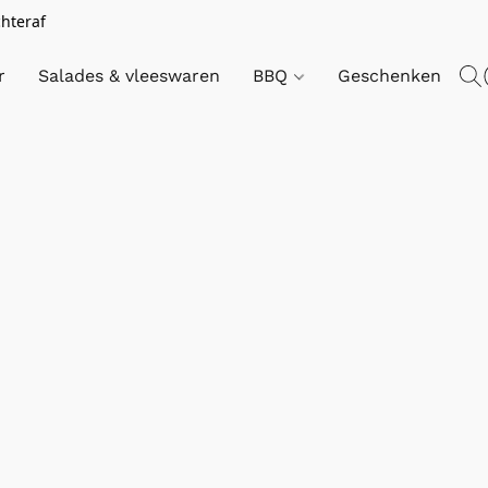
chteraf
r
Salades & vleeswaren
BBQ
Geschenken