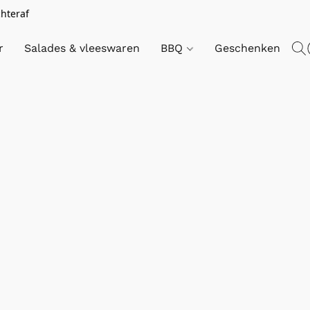
chteraf
r
Salades & vleeswaren
BBQ
Geschenken